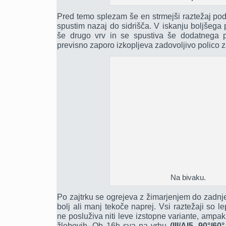
Pred temo splezam še en strmejši raztežaj pod 
spustim nazaj do sidrišča. V iskanju boljšega p
še drugo vrv in se spustiva še dodatnega po
previsno zaporo izkopljeva zadovoljivo polico z
Na bivaku.
Po zajtrku se ogrejeva z žimarjenjem do zadnj
bolj ali manj tekoče naprej. Vsi raztežaji so le
ne posluživa niti leve izstopne variante, ampa
žlebovih. Ob 16h sva na vrhu
(III/AI5, 90°/6