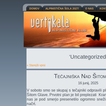
DOMOV
ALPINISTIČNA ŠOLA 2027!
O NAS
KON
‘Uncategorized
« Starejši vpisi
Tečajniška Nad Šito
16 junij, 2025
V soboto smo se skupaj s tečajniki odpravili 
Šitom Glave. Prvotni plan je bil preplezati Kra
nas je pod smerjo presenetilo ogromno sneži
načrt.