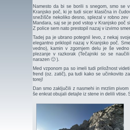
Namesto da bi se borili s snegom, smo se vsi
Kranjsko poč, ki je tudi sicer klasična in čud
snežišče nekoliko desno, splezal v robno zev 
Mandara, saj se je pod vstop v Kranjsko poč s
Z police sem nato prestopil nazaj v izvirno smer
Tadej pa je ubrano potegnil levo, z nekaj svoje
elegantno priklopil nazaj v Kranjsko poč. Smer
vedno), kamin v zgornjem delu je še vedno
plezanje v razkorak (Tečajniki so se naučil
narazen 🙂 ).
Med vzponom pa so imeli tudi priložnost videt
frend (oz. zatič), pa tudi kako se učinkovito za
torej!
Dan smo zaključili z nasmehi in mrzlim pivom 
še enkrat obujali detajle iz stene in delili vtise