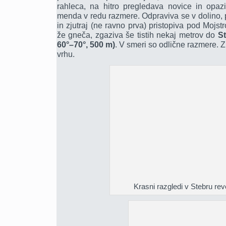
rahleca, na hitro pregledava novice in opaz
menda v redu razmere. Odpraviva se v dolino, 
in zjutraj (ne ravno prva) pristopiva pod Mojst
že gneča, zgaziva še tistih nekaj metrov do
St
60°–70°, 500 m)
. V smeri so odlične razmere.
vrhu.
Krasni razgledi v Stebru rev