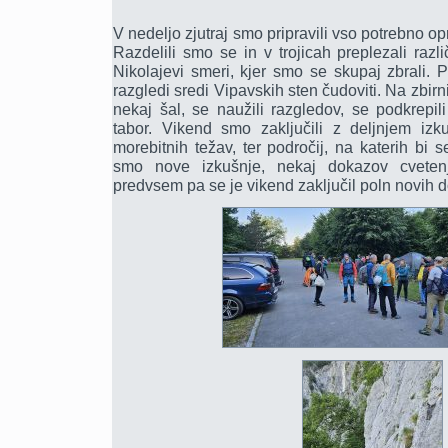
V nedeljo zjutraj smo pripravili vso potrebno op
Razdelili smo se in v trojicah preplezali raz
Nikolajevi smeri, kjer smo se skupaj zbrali. Pl
razgledi sredi Vipavskih sten čudoviti. Na zbirni
nekaj šal, se naužili razgledov, se podkrepil
tabor. Vikend smo zaključili z deljnjem izkuš
morebitnih težav, ter področij, na katerih bi se
smo nove izkušnje, nekaj dokazov cveten
predvsem pa se je vikend zaključil poln novih do