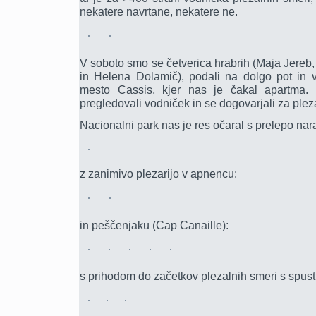
nekatere navrtane, nekatere ne.
V soboto smo se četverica hrabrih (Maja Jereb
in Helena Dolamič), podali na dolgo pot in v
mesto Cassis, kjer nas je čakal apartma.
pregledovali vodniček in se dogovarjali za plez
Nacionalni park nas je res očaral s prelepo nar
z zanimivo plezarijo v apnencu:
in peščenjaku (Cap Canaille):
s prihodom do začetkov plezalnih smeri s spusti