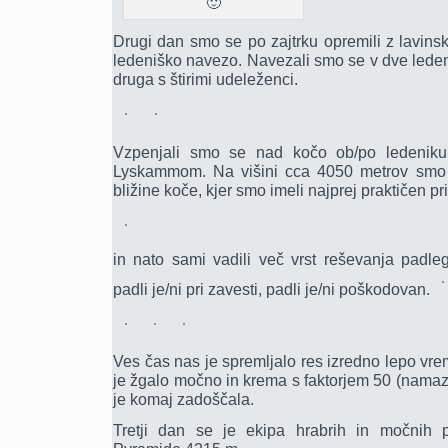
🙂
Drugi dan smo se po zajtrku opremili z lavins
ledeniško navezo. Navezali smo se v dve ledeni
druga s štirimi udeleženci.
Vzpenjali smo se nad kočo ob/po ledeniku
Lyskammom. Na višini cca 4050 metrov smo se
bližine koče, kjer smo imeli najprej praktičen pr
in nato sami vadili več vrst reševanja padl
padli je/ni pri zavesti, padli je/ni poškodovan.
Ves čas nas je spremljalo res izredno lepo vre
je žgalo močno in krema s faktorjem 50 (nama
je komaj zadoščala.
Tretji dan se je ekipa hrabrih in močnih 