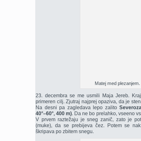
Matej med plezanjem.
23. decembra se me usmili Maja Jereb. Kraj 
primeren cilj. Zjutraj najprej opaziva, da je st
Na desni pa zagledava lepo zalito
Severoza
40°–60°, 400 m)
. Da ne bo prelahko, vseeno vst
V prvem raztežaju je sneg zanič, zato je potr
(muke), da se prebijeva čez. Potem se nak
škripava po zbitem snegu.