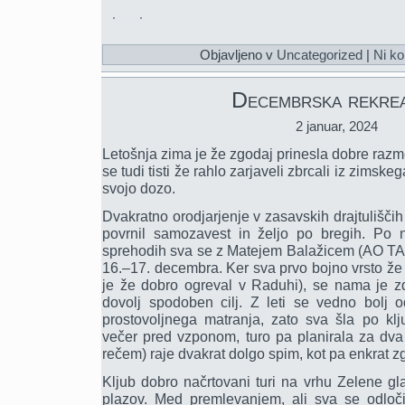
Objavljeno v
Uncategorized
|
Ni ko
Decembrska rekrea
2 januar, 2024
Letošnja zima je že zgodaj prinesla dobre raz
se tudi tisti že rahlo zarjaveli zbrcali iz zimske
svojo dozo.
Dvakratno orodjarjenje v zasavskih drajtuliščih
povrnil samozavest in željo po bregih. Po n
sprehodih sva se z Matejem Balažicem (AO TAM
16.–17. decembra. Ker sva prvo bojno vrsto že 
je že dobro ogreval v Raduhi), se nama je z
dovolj spodoben cilj. Z leti se vedno bolj 
prostovoljnega matranja, zato sva šla po k
večer pred vzponom, turo pa planirala za dva 
rečem) raje dvakrat dolgo spim, kot pa enkrat 
Kljub dobro načrtovani turi na vrhu Zelene gl
plazov. Med premlevanjem, ali sva se odloč