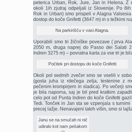
peterica Urban, Rok, Jure, Jan in Helena. Z
okoli 1ih zjutraj odpeljali iz Slovenije. Po 8ih
Rok in Urban) smo prispeli v Alagna Valsesia 
dostop do koče Gnifetti (3647 m) in s težkimi ruza
Na parkirišču v vasi Alagna.
Uporabili smo tri žičniške povezave ( prva 
2050 m, druga naprej do Passo dei Salati 2
Indren 3275 m) – povratna karta za vse tri je bil
Počitek pri dostopu do koče Gnifetti
Okoli pol sedmih zvečer smo se vselili v sobo
(gosta juha iz rdečega zelja, testenine z
pečenim krompirjem in sladica). Po večerji smo
je bila naporna, saj je bil pred kratkim zapa
celo pot od Punta Indren do koče Gnifetti gazi
Tedi. Tonček in Jan sta se vzpenjala s turnimi 
precej lažje. Nenavajeni takih višin, smo si lajša
Janu se na smučah ni nič
udiralo kot nam pešakom