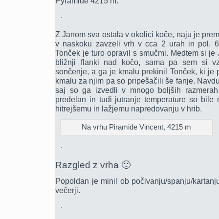
Pyramide 4215 m.
Z Janom sva ostala v okolici koče, naju je prem
v naskoku zavzeli vrh v cca 2 urah in pol, 
Tonček je turo opravil s smučmi. Medtem si je
bližnji flanki nad kočo, sama pa sem si v
sončenje, a ga je kmalu prekinil Tonček, ki je 
kmalu za njim pa so pripešačili še fanje. Navd
saj so ga izvedli v mnogo boljših razmerah
predelan in tudi jutranje temperature so bile 
hitrejšemu in lažjemu napredovanju v hrib.
Na vrhu Piramide Vincent, 4215 m
Razgled z vrha 🙂
Popoldan je minil ob počivanju/spanju/kartanj
večerji.