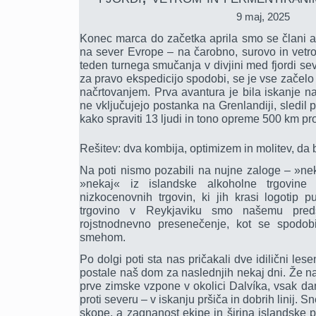
9 maj, 2025
Konec marca do začetka aprila smo se člani al
na sever Evrope – na čarobno, surovo in vetrov
teden turnega smučanja v divjini med fjordi sev
za pravo ekspedicijo spodobi, se je vse začelo 
načrtovanjem. Prva avantura je bila iskanje naj
ne vključujejo postanka na Grenlandiji, sledil p
kako spraviti 13 ljudi in tono opreme 500 km pro
Rešitev: dva kombija, optimizem in molitev, da 
Na poti nismo pozabili na nujne zaloge – »nek
»nekaj« iz islandske alkoholne trgovine
nizkocenovnih trgovin, ki jih krasi logotip p
trgovino v Reykjaviku smo našemu predse
rojstnodnevno presenečenje, kot se spodob
smehom.
Po dolgi poti sta nas pričakali dve idilični lesen
postale naš dom za naslednjih nekaj dni. Že na
prve zimske vzpone v okolici Dalvíka, vsak dan
proti severu – v iskanju pršiča in dobrih linij. 
skope, a zagnanost ekipe in širina islandske po