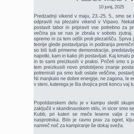
10 junij, 2025
Predzadnji vikend v maju, 23.-25. 5., smo se t
odpravili na plezalni vikend v Vipavo. Nekate
postavit tabor in pripravit vse potrebno za p
večina pa se nas je zbrala v soboto zjutraj
opremo in za tem odšli proti plezališču. Sprva 
teorije glede postavljanja in podiranja premičn
so bili tudi primerne demonstracije, predstavljen
napotki, kam in kako jih postavljati. Kaj kmalu p
in to sami preizkusili v praksi. Pričeli smo s 
tem preizkusili novo pridobljeno znanje posta
potrenirali pa smo tudi ostale veščine, postavl
Ni manjkalo ne dobre energije, ne zagona, le en
v steni, katerega je šla dvojica proti koncu vaj tu
Popoldanskem delu je v kampu sledil skupin
zaključil v skandinavskem stilu, in sicer smo se 
Kubb, pri kateri se meče lesene valje z n
nasprotnika. Bilo je ravno prav za ogret, kl
namreč noč za kampiranje še dokaj sveža.