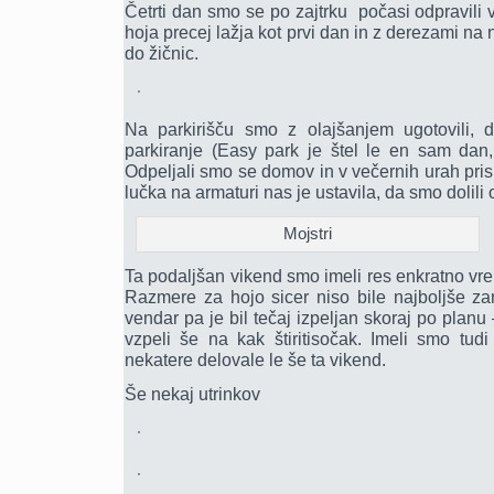
Četrti dan smo se po zajtrku počasi odpravili v 
hoja precej lažja kot prvi dan in z derezami na 
do žičnic.
Na parkirišču smo z olajšanjem ugotovili, 
parkiranje (Easy park je štel le en sam dan,
Odpeljali smo se domov in v večernih urah prisp
lučka na armaturi nas je ustavila, da smo dolili 
Mojstri
Ta podaljšan vikend smo imeli res enkratno vr
Razmere za hojo sicer niso bile najboljše za
vendar pa je bil tečaj izpeljan skoraj po planu
vzpeli še na kak štiritisočak. Imeli smo tudi
nekatere delovale le še ta vikend.
Še nekaj utrinkov