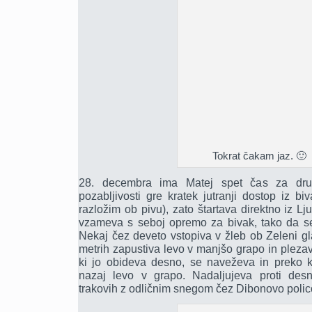
Tokrat čakam jaz. 🙂
28. decembra ima Matej spet čas za dru
pozabljivosti gre kratek jutranji dostop iz b
razložim ob pivu), zato štartava direktno iz Lj
vzameva s seboj opremo za bivak, tako da 
Nekaj čez deveto vstopiva v žleb ob Zeleni gl
metrih zapustiva levo v manjšo grapo in plez
ki jo obideva desno, se naveževa in preko kr
nazaj levo v grapo. Nadaljujeva proti des
trakovih z odličnim snegom čez Dibonovo polic