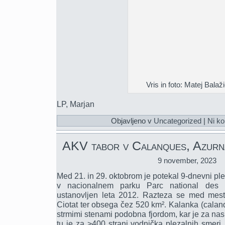
Vris in foto: Matej Balaž
LP, Marjan
Objavljeno v
Uncategorized
|
Ni ko
AKV tabor v Calanques, Azurna
9 november, 2023
Med 21. in 29. oktobrom je potekal 9-dnevni ple
v nacionalnem parku Parc national des 
ustanovljen leta 2012. Razteza se med mesti
Ciotat ter obsega čez 520 km². Kalanka (calanq
strmimi stenami podobna fjordom, kar je za nas 
tu je za >400 strani vodnička plezalnih smeri