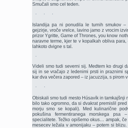
Smučali smo cel teden.
Islandija pa ni ponudila le turnih smukov –
gejzirje, vroče vrelce, lavino jamo z vrocim iz
prizor Ygritte, Game of Thrones, you know not
naravne terme, kjer te v kopalkah obliva para, o
lahkoto dvigne s tal.
Videli smo tudi severni sij. Medtem ko drugi 
sij in se vračajo z ledenimi prsti in praznimi 
kar dva večera zapored – iz jacuzzija, s pirom v
Obiskali smo tudi mesto Húsavík in tamkajšnji m
bilo tako ogromno, da si dvakrat premislil pred
morju smo se kopali). Med kulinarične pod
pokušina fermentiranega morskega psa – t
specialitete. Težko opišemo okus… ampak, če s
mesecev ležala v amonijaku – potem si blizu. 