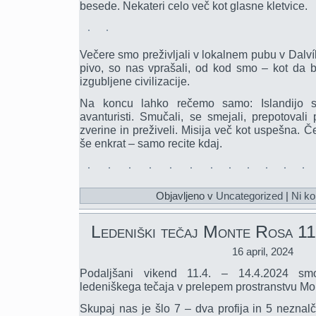
besede. Nekateri celo več kot glasne kletvice.
Večere smo preživljali v lokalnem pubu v Dalvík
pivo, so nas vprašali, od kod smo – kot da bi
izgubljene civilizacije.
Na koncu lahko rečemo samo: Islandijo s
avanturisti. Smučali, se smejali, prepotovali 
zverine in preživeli. Misija več kot uspešna. Č
še enkrat – samo recite kdaj.
Objavljeno v
Uncategorized
|
Ni ko
Ledeniški tečaj Monte Rosa 1
16 april, 2024
Podaljšani vikend 11.4. – 14.4.2024 smo 
ledeniškega tečaja v prelepem prostranstvu Mo
Skupaj nas je šlo 7 – dva profija in 5 neznal