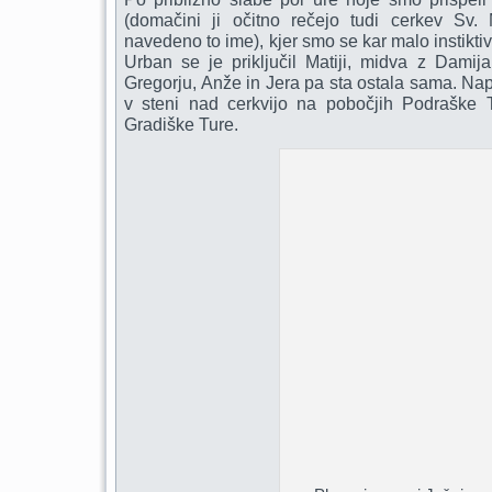
(domačini ji očitno rečejo tudi cerkev Sv.
navedeno to ime), kjer smo se kar malo instiktivn
Urban se je priključil Matiji, midva z Dami
Gregorju, Anže in Jera pa sta ostala sama. Napa
v steni nad cerkvijo na pobočjih Podraške T
Gradiške Ture.