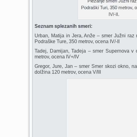
Plezanje smeri Južni raz
Podraški Turi, 350 metrov, 
IV/-II.
Seznam splezanih smeri:
Urban, Matija in Jera, Anže – smer Južni raz n
Podraške Ture, 350 metrov, ocena IV/-II
Tadej, Damijan, Tadeja – smer Supernova v 
metrov, ocena IV+/IV
Gregor, Jure, Jan – smer Smer skozi okno, na 
dolžina 120 metrov, ocena V/III