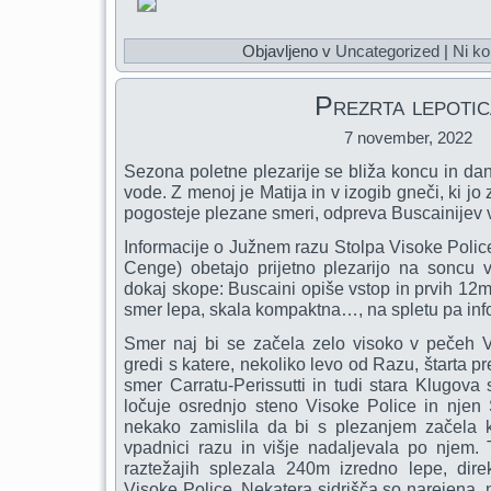
Objavljeno v
Uncategorized
|
Ni ko
Prezrta lepotic
7 november, 2022
Sezona poletne plezarije se bliža koncu in da
vode. Z menoj je Matija in v izogib gneči, ki jo z
pogosteje plezane smeri, odpreva Buscainijev 
Informacije o Južnem razu Stolpa Visoke Police
Cenge) obetajo prijetno plezarijo na soncu 
dokaj skope: Buscaini opiše vstop in prvih 12m 
smer lepa, skala kompaktna…, na spletu pa infor
Smer naj bi se začela zelo visoko v pečeh V
gredi s katere, nekoliko levo od Razu, štarta p
smer Carratu-Perissutti in tudi stara Klugova s
ločuje osrednjo steno Visoke Police in njen 
nekako zamislila da bi s plezanjem začela
vpadnici razu in višje nadaljevala po njem. T
raztežajih splezala 240m izredno lepe, dire
Visoke Police. Nekatera sidrišča so narejena, 