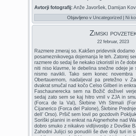
Avtorji fotografij:
Anže Javoršek, Damijan Kov
Objavljeno v
Uncategorized
|
Ni ko
Zimski povzete
22 februar, 2023
Razmere zmeraj so. Kakšen pridevnik dodamo p
posameznikovega dojemanja le teh. Zatorej s
razmere do sedaj še nekako izkoristil in če do
niti niso klavrne, le debelina snežne odeje j
nismo navikli. Tako sem konec novembra p
Obertauernom, nadaljeval pa pretežno v Za
dvakrat smučal nad kočo Celso Gilberi in enkra
Faschaunerecka sem na Božič doživel verj
sedaj zato sem se kaj hitro vrnil v ZJA in sm
(Forca de la Val), Škrbine Vrh Strmali (For
Cijanerico (Forca del Palone), Škrbine Prednje
dell’ Orso). Pršič sem lovil po gozdovih Poklju
Soriški planini in enkrat na Aignerhohe nad W
dobro smuko z nikakvo vidljivostjo z Dovške B
Zahodni Julijci so ponudili še dve divji turi in 