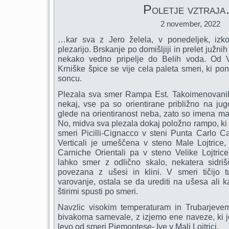
Poletje vztraj
2 november, 2022
…kar sva z Jero želela, v ponedeljek, izkor
plezarijo. Brskanje po domišljiji in prelet južni
nekako vedno pripelje do Belih voda. Od V
Krniške špice se vije cela paleta smeri, ki pon
soncu.
Plezala sva smer Rampa Est. Takoimenovanih
nekaj, vse pa so orientirane približno na j
glede na orientiranost neba, zato so imena 
No, midva sva plezala dokaj položno rampo, ki
smeri Picilli-Cignacco v steni Punta Carlo Ca
Verticali je umeščena v steno Male Lojtrice,
Carniche Orientali pa v steno Velike Lojtrice
lahko smer z odlično skalo, nekatera sidri
povezana z ušesi in klini. V smeri tičijo 
varovanje, ostala se da urediti na ušesa ali k
štirimi spusti po smeri.
Navzlic visokim temperaturam in Trubarjeve
bivakoma samevale, z izjemo ene naveze, ki j
levo od smeri Piemontese- Ive v Mali Lojtrici.