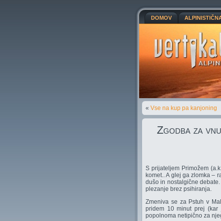
DOMOV
ALPINISTIČN
«
Vse na kup pa kanjoning
Zgodba za vnu
S prijateljem Primožem (a.k.
komet.. A glej ga zlomka – 
dušo in nostalgične debate.
plezanje brez psihiranja.
Zmeniva se za Pstuh v Mal
pridem 10 minut prej (kar
popolnoma netipično za njeg