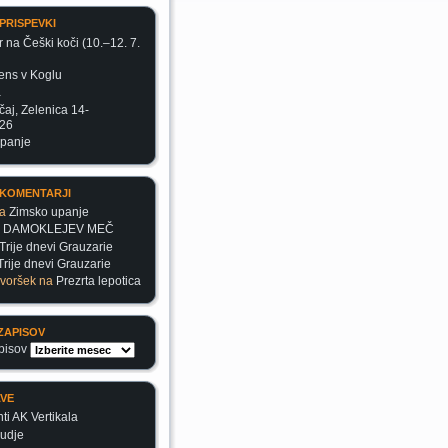
prispevki
r na Češki koči (10.–12. 7.
ens v Koglu
a
čaj, Zelenica 14-
026
upanje
 komentarji
a
Zimsko upanje
a
DAMOKLEJEV MEČ
Trije dnevi Grauzarie
Trije dnevi Grauzarie
voršek
na
Prezrta lepotica
zapisov
pisov
ve
i AK Vertikala
judje