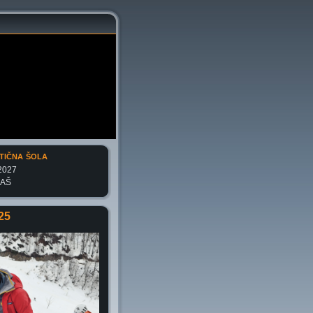
tična šola
2027
 AŠ
25