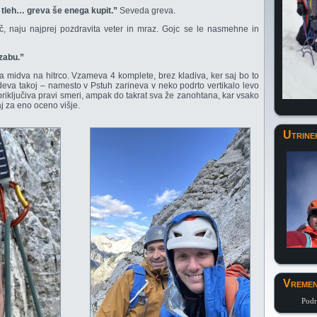
po tleh… greva še enega kupit.”
Seveda greva.
, naju najprej pozdravita veter in mraz. Gojc se le nasmehne in
zabu.”
 midva na hitrco. Vzameva 4 komplete, brez kladiva, ker saj bo to
ajdeva takoj – namesto v Pstuh zarineva v neko podrto vertikalo levo
riključiva pravi smeri, ampak do takrat sva že zanohtana, kar vsako
aj za eno oceno višje.
Utrine
Vremen
Podr