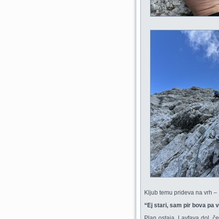
Kljub temu prideva na vrh –
“Ej stari, sam pir bova pa v 
Plan ostaja. Lavfava dol, če