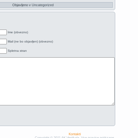
Objavljeno v
Uncategorized
Ime (obvezno)
Mail (ne bo objavljen) (obvezno)
Spletna stran
Kontakti
Copyright © 2011 AK Vertikala. Vse pravice pridrzane.