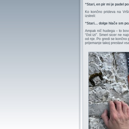
“Stari, en pir mi je padel 
Ko končno prideva na Vršič
izstreli:
“Stari… dolge hlače sm po
Ampak nič hudega – to bova
“čist izi”. Smeri sicer ne n
od nje. Po gredi se končno p
prijemanje takoj prestavi vs