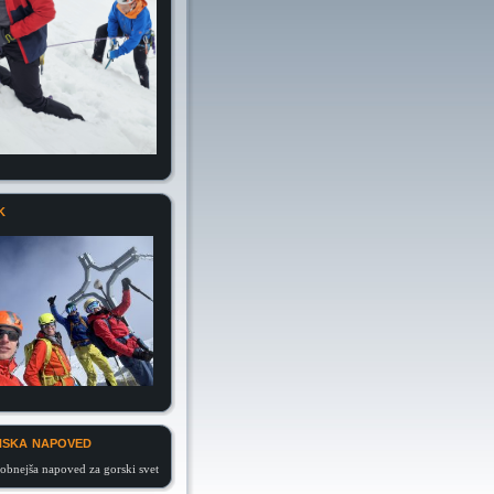
k
ska napoved
obnejša napoved za gorski svet