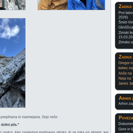
Zadnji 
Prvi tabo
2026)
Šmid-Vir
Glinščic
Zimski te
15.03.2
Zimsko 
Zadnji
Gregor
n
kekec
n
Anže
na
Neja
na
Janez Ja
Arhivi 
Arhivi za
 prepihana in nasmejana. Gojc reče:
Poveza
Dokument
dolini pila.”
Gore in l
z vratca, kjer zagledam majhnega otroka, ki se joka na strmini, ker