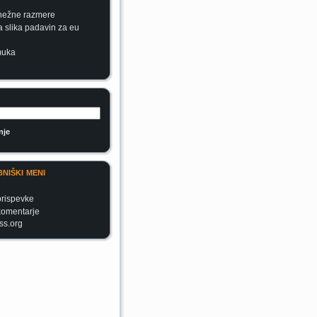
nežne razmere
 slika padavin za eu
muka
niški meni
rispevke
komentarje
ss.org