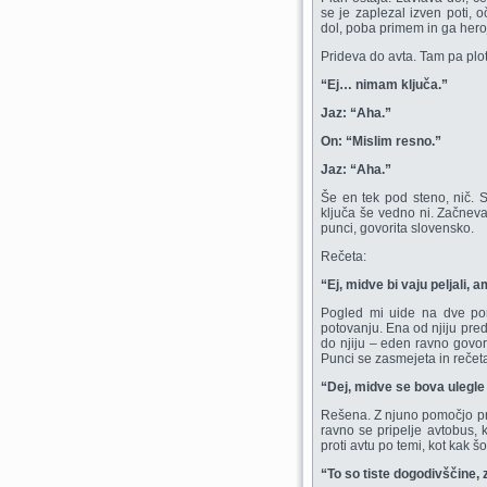
se je zaplezal izven poti, 
dol, poba primem in ga her
Prideva do avta. Tam pa plot 
“Ej… nimam ključa.”
Jaz: “Aha.”
On: “Mislim resno.”
Jaz: “Aha.”
Še en tek pod steno, nič. S
ključa še vedno ni. Začneva
punci, govorita slovensko.
Rečeta:
“Ej, midve bi vaju peljali
Pogled mi uide na dve por
potovanju. Ena od njiju pred
do njiju – eden ravno govori
Punci se zasmejeta in rečet
“Dej, midve se bova ulegle 
Rešena. Z njuno pomočjo pri
ravno se pripelje avtobus, 
proti avtu po temi, kot kak š
“To so tiste dogodivščine, 