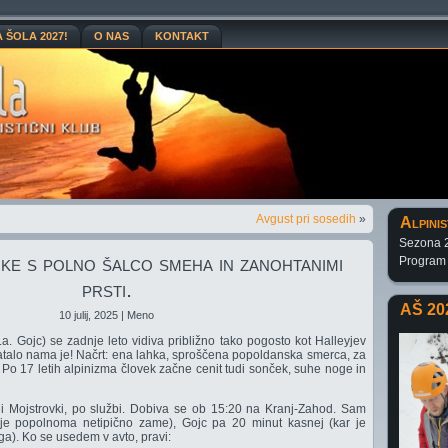
A ŠOLA 2027!
O NAS
KONTAKT
Avgust pri sosedih
»
Alpinis
Sezona 
ke s polno šalco smeha in zanohtanimi
Program
prsti.
AŠ 20
10 julij, 2025 | Meno
a. Gojc) se zadnje leto vidiva približno tako pogosto kot Halleyjev
ratalo nama je! Načrt: ena lahka, sproščena popoldanska smerca, za
 Po 17 letih alpinizma človek začne cenit tudi sonček, suhe noge in
i Mojstrovki, po službi. Dobiva se ob 15:20 na Kranj-Zahod. Sam
 je popolnoma netipično zame), Gojc pa 20 minut kasnej (kar je
a). Ko se usedem v avto, pravi: