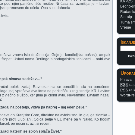
KA PZS
oče pod njim panično išče rešitev. Ni časa za razmišljanje – lavfam
Ledno-s
ojsko prenesem do očeta. Oba si oddahneta.
Radarska
twist:
Slo-alp
Turna s
Vreme
Iskanje
rečava znova isto družino (ja, Gojc je kondicijska pošast), ampak
 štopat. Ustavi nama Berlingo s portugalskimi tablicami – notri dve
Uporab
, ampak nimava sedežev…”
Prijava
RSS
za p
očni obleki zadaj. Ravnokar sta se poročili in sta na poročnem
RSS
za 
laga, naj vprašava dva fanta na parkirišču z registracijo KR. Lavfam
 z vlečno službo, ker jima je crknil avto. Nevermind. Lavfam nazaj.
WordPre
a:
zadaj na posteljo, vidva pa naprej – naj eden pelje.”
deva do Kranjske Gore, direktno na avtobusno. In glej ga zlomka –
ki gre proti Ljubljani. Gojca pelje v LJ, mene pa v Naklo. Ko hodim
olarček po nočni straži, si rečem:
zaradi katerih se sploh splača živet.”