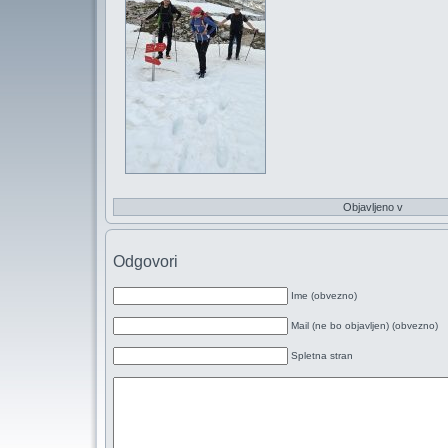
Objavljeno v
Odgovori
Ime (obvezno)
Mail (ne bo objavljen) (obvezno)
Spletna stran