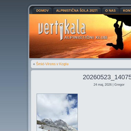
DOMOV
ALPINISTIČNA ŠOLA 2027!
O NAS
KON
«
Šmid-Virens v Koglu
20260523_1407
24 maj, 2026 | Gregor